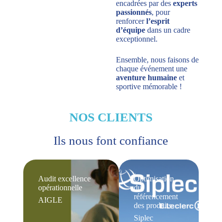
encadrées par des
experts
passionnés
, pour
renforcer
l’esprit
d’équipe
dans un cadre
exceptionnel.
Ensemble, nous faisons de
chaque événement une
aventure humaine
et
sportive mémorable !
NOS CLIENTS
Ils nous font confiance
Audit excellence
Optimisation
opérationnelle
du
référencement
AIGLE
des produits
Siplec