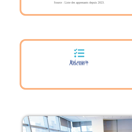
Source : Liste des apprenants depuis 2023.
Pré requis
Aucun !