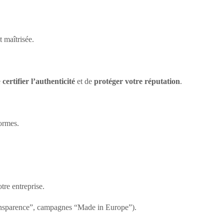
t maîtrisée.
e
certifier l’authenticité
et de
protéger votre réputation
.
formes.
tre entreprise.
ransparence”, campagnes “Made in Europe”).