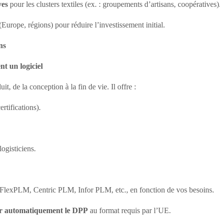
ves
pour les clusters textiles (ex. : groupements d’artisans, coopératives)
(Europe, régions) pour réduire l’investissement initial.
ns
t un logiciel
it, de la conception à la fin de vie. Il offre :
ertifications).
logisticiens.
 FlexPLM, Centric PLM, Infor PLM, etc., en fonction de vos besoins.
r automatiquement le DPP
au format requis par l’UE.