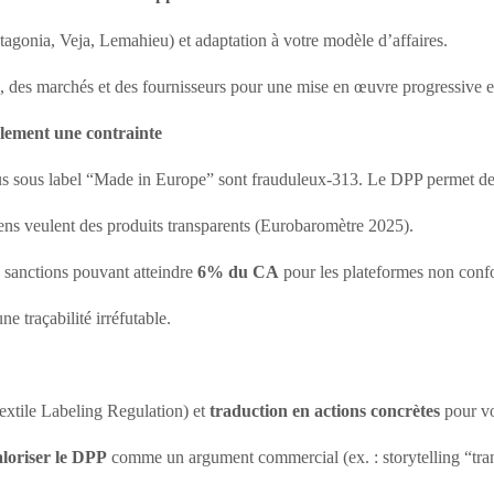
atagonia, Veja, Lemahieu) et adaptation à votre modèle d’affaires.
s, des marchés et des fournisseurs pour une mise en œuvre progressive e
ulement une contrainte
us sous label “Made in Europe” sont frauduleux-313. Le DPP permet d
ns veulent des produits transparents (Eurobaromètre 2025).
sanctions pouvant atteindre
6% du CA
pour les plateformes non con
ne traçabilité irréfutable.
xtile Labeling Regulation) et
traduction en actions concrètes
pour vo
aloriser le DPP
comme un argument commercial (ex. : storytelling “t