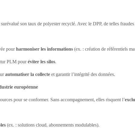
urévalué son taux de polyester recyclé. Avec le DPP, de telles fraudes
vée pour
harmoniser les informations
(ex. : création de référentiels ma
utur PLM pour
éviter les silos
.
our
automatiser la collecte
et garantir l’intégrité des données.
ndustrie européenne
ources pour se conformer. Sans accompagnement, elles risquent l’
excl
les
(ex. : solutions cloud, abonnements modulables).