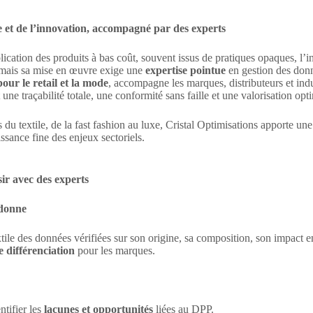
e et de l’innovation, accompagné par des experts
cation des produits à bas coût, souvent issus de pratiques opaques, l’in
mais sa mise en œuvre exige une
expertise pointue
en gestion des donn
our le retail et la mode
, accompagne les marques, distributeurs et indu
t une traçabilité totale, une conformité sans faille et une valorisation 
du textile, de la fast fashion au luxe, Cristal Optimisations apporte un
ssance fine des enjeux sectoriels.
ir avec des experts
 donne
tile des données vérifiées sur son origine, sa composition, son impact
e différenciation
pour les marques.
ntifier les
lacunes et opportunités
liées au DPP.