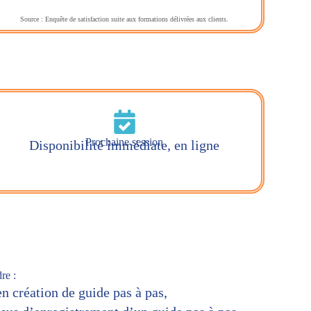
Source : Enquête de satisfaction suite aux formations délivrées aux clients.
Prochaine session
Disponibilité immédiate, en ligne
re :
n création de guide pas à pas,