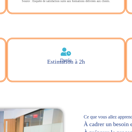
Source : Enquête de satisfaction suite aux formations délivrées aux clients.
Durée
Estimation à 2h
Ce que vous allez apprend
À cadrer un besoin e