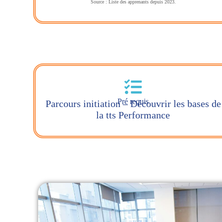
Source : Liste des apprenants depuis 2023.
Pré requis
Parcours initiation – Découvrir les bases de
la tts Performance