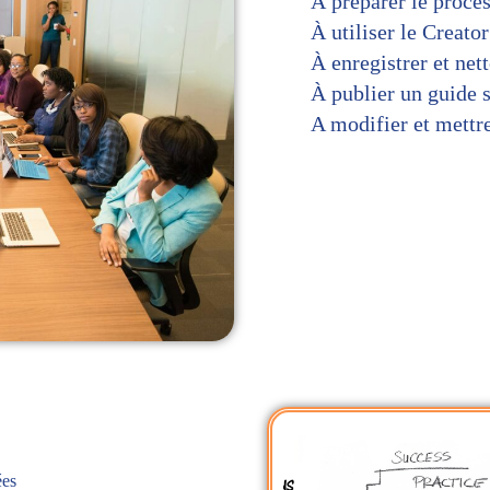
À préparer le proce
À utiliser le Creato
À enregistrer et net
À publier un guide s
A modifier et mettre
ées